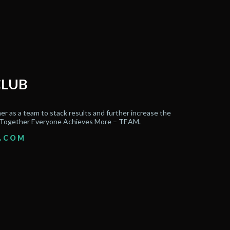
CLUB
er as a team to stack results and further increase the
at Together Everyone Achieves More – TEAM.
.COM