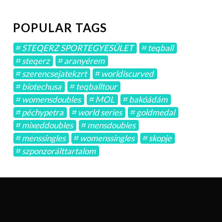
POPULAR TAGS
STEQERZ SPORTEGYESÜLET
teqball
steqerz
aranyérem
szerencsejatekzrt
worldiscurved
biotechusa
teqballtour
womensdoubles
MOL
bakóádám
péchypetra
world series
goldmedal
mixeddoubles
mensdoubles
menssingles
womenssingles
skopje
szponzorálttartalom