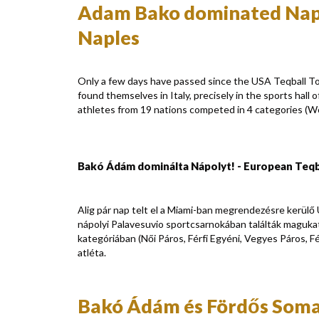
Adam Bako dominated Naple
Naples
Only a few days have passed since the USA Teqball Tou
found themselves in Italy, precisely in the sports hall
athletes from 19 nations competed in 4 categories (W
Bakó Ádám dominálta Nápolyt! - European Teqba
Alig pár nap telt el a Miami-ban megrendezésre kerülő
nápolyi Palavesuvio sportcsarnokában találták magukat 
kategóriában (Női Páros, Férfi Egyéni, Vegyes Páros, F
atléta.
Bakó Ádám és Fördős Soma 