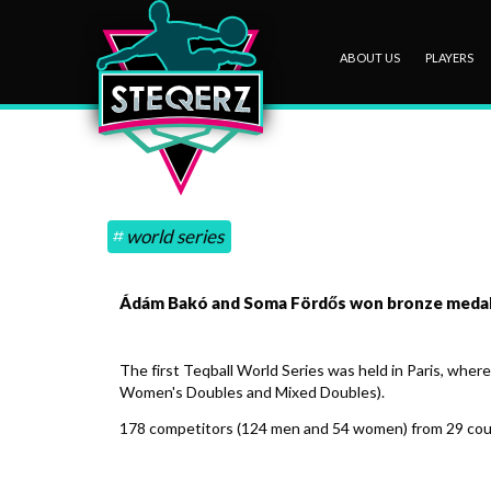
ABOUT US
PLAYERS
world series
Ádám Bakó and Soma Fördős won bronze medals i
The first Teqball World Series was held in Paris, wher
Women's Doubles and Mixed Doubles).
178 competitors (124 men and 54 women) from 29 coun