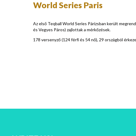
World Series Paris
Az első Teqball World Series Párizsban került megrende
és Vegyes Páros) zajlottak a mérkőzések.
178 versenyző (124 férfi és 54 nő), 29 országból érkez