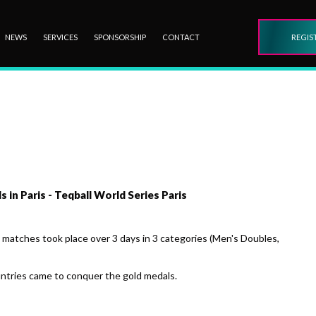
NEWS
SERVICES
SPONSORSHIP
CONTACT
REGIS
n Paris - Teqball World Series Paris
e matches took place over 3 days in 3 categories (Men's Doubles,
tries came to conquer the gold medals.