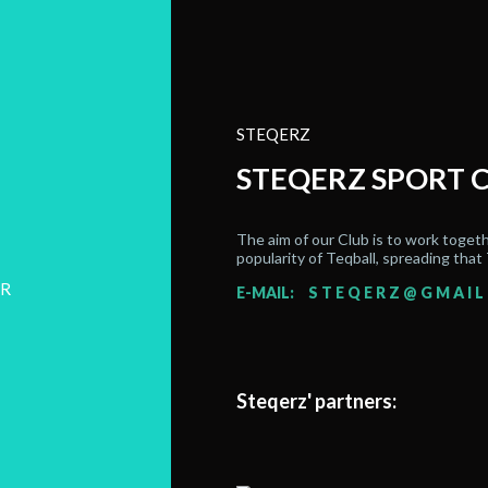
STEQERZ
STEQERZ SPORT 
The aim of our Club is to work togeth
popularity of Teqball, spreading th
E-MAIL:
STEQERZ@GMAIL
Steqerz' partners: