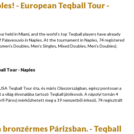
s! - European Teqball Tour -
r held in Miami, and the world's top Teqball players have already
 of Palavesuvio in Naples. At the tournament in Naples, 74 registered
omen's Doubles, Men's Singles, Mixed Doubles, Men's Doubles).
ll Tour - Naples
 USA Teqball Tour óta, és máris Olaszországban, egész pontosan a
a világ élvonalába tartozó Teqball játékosok. A nápolyi tornán 4
érfi Páros) mérkőzhetett meg a 19 nemzetből érkező, 74 regisztrált
bronzérmes Párizsban. - Teqball